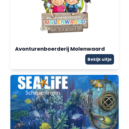
Avonturenboerderij Molenwaard
Bekijk uitje