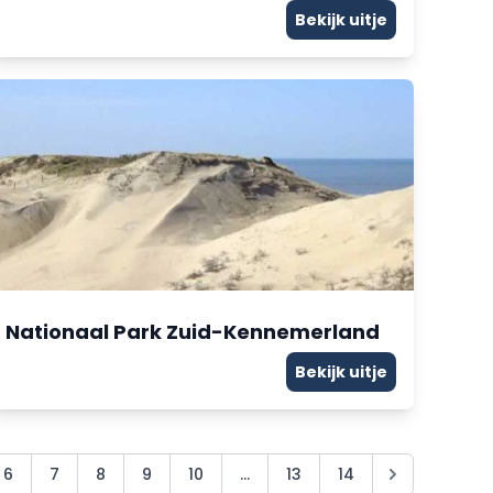
Bekijk uitje
Nationaal Park Zuid-Kennemerland
Bekijk uitje
6
7
8
9
10
...
13
14