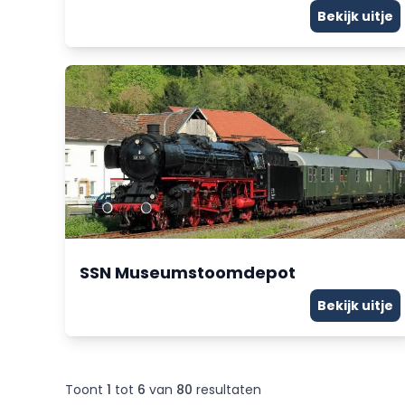
Bekijk uitje
SSN Museumstoomdepot
Bekijk uitje
Toont
1
tot
6
van
80
resultaten