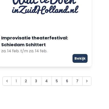
Improvisatie theaterfestival:
Schiedam Schittert
za. 14 feb. t/m za. 14 feb.
Bekijk
1
2
3
4
5
6
7