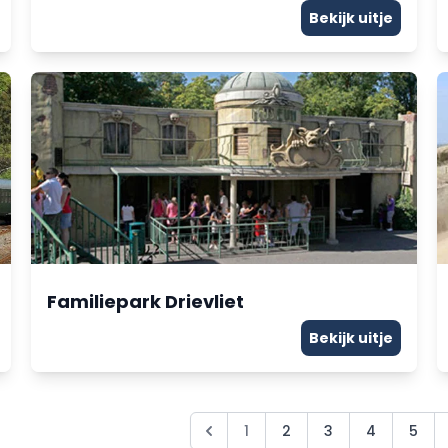
Bekijk uitje
Familiepark Drievliet
Bekijk uitje
1
2
3
4
5